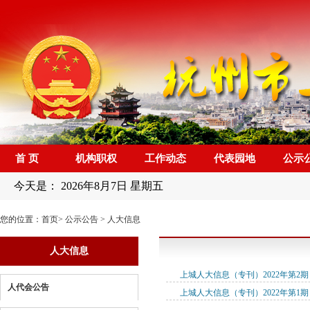
首 页
机构职权
工作动态
代表园地
公示
今天是：
2026年8月7日 星期五
您的位置：
首页
>
公示公告
>
人大信息
人大信息
上城人大信息（专刊）2022年第2期
人代会公告
上城人大信息（专刊）2022年第1期