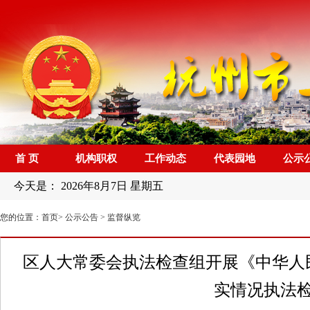
首 页
机构职权
工作动态
代表园地
公示
今天是：
2026年8月7日 星期五
您的位置：
首页
>
公示公告
>
监督纵览
区人大常委会执法检查组开展《中华人
实情况执法